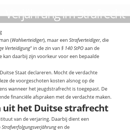
Verjährung im Strafrecht
g
man (
Wahlverteidiger
), maar een
Strafverteidiger
, die
e Verteidigung
" in de zin van
§ 140 StPO
aan de
 kan daarbij zijn voorkeur voor een bepaalde
 Duitse Staat declareren. Mocht de verdachte
deze de voorgeschoten kosten alsnog op de
ns wanneer het jeugdstrafrecht is toegepast. De
de financiële afspraken met de verdachte maken.
uit het Duitse strafrecht
stituut van de verjaring. Daarbij dient een
e
Strafverfolgungsverjährung
en de