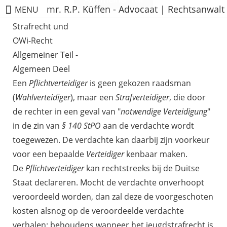
mr. R.P. Küffen - Advocaat | Rechtsanwalt
MENU
Strafrecht und
OWi-Recht
Allgemeiner Teil -
Algemeen Deel
Een
Pflichtverteidiger
is geen gekozen raadsman
(
Wahlverteidiger
), maar een
Strafverteidiger
, die door
de rechter in een geval van "
notwendige Verteidigung
"
in de zin van
§ 140 StPO
aan de verdachte wordt
toegewezen. De verdachte kan daarbij zijn voorkeur
voor een bepaalde
Verteidiger
kenbaar maken.
De
Pflichtverteidiger
kan rechtstreeks bij de Duitse
Staat declareren. Mocht de verdachte onverhoopt
veroordeeld worden, dan zal deze de voorgeschoten
kosten alsnog op de veroordeelde verdachte
verhalen; behoudens wanneer het jeugdstrafrecht is